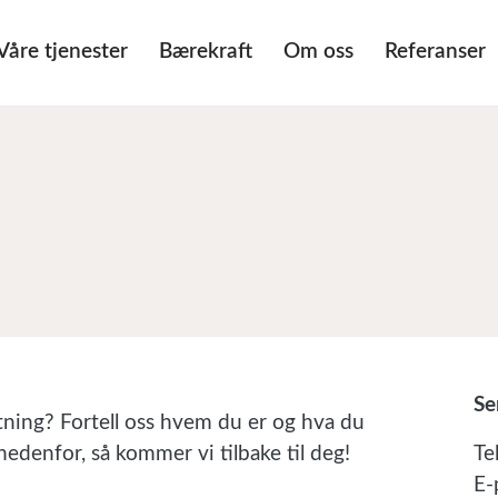
Våre tjenester
Bærekraft
Om oss
Referanser
Se
retning? Fortell oss hvem du er og hva du
nedenfor, så kommer vi tilbake til deg!
Te
E-