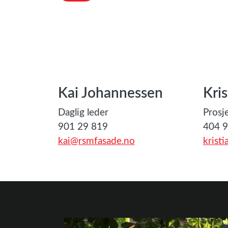
Kai Johannessen
Kri
Daglig leder
Prosj
901 29 819
404 9
kai@rsmfasade.no
krist