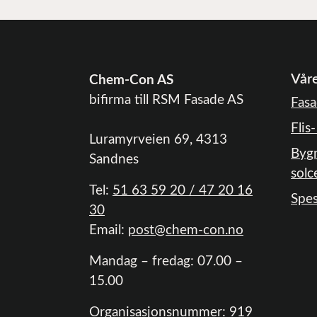
Våre
Chem-Con AS
bifirma till RSM Fasade AS
Fasa
Flis
Luramyrveien 69, 4313
Bygn
Sandnes
solc
Tel:
51 63 59 20 / 47 20 16
Spes
30
Email:
post@chem-con.no
Mandag – fredag: 07.00 –
15.00
Organisasjonsnummer: 919