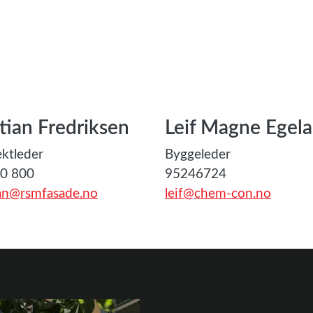
stian Fredriksen
Leif Magne Egel
ektleder
Byggeleder
0 800
95246724
ian@rsmfasade.no
leif@chem-con.no